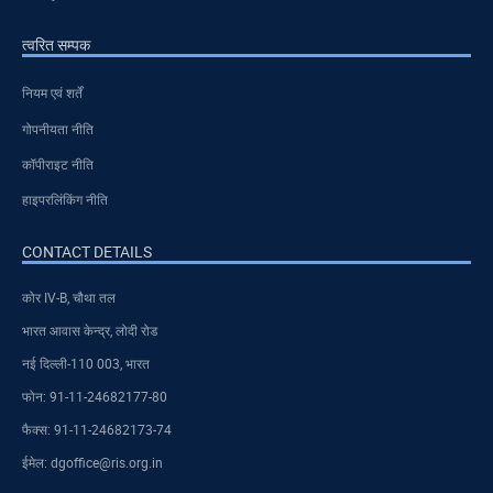
त्वरित सम्पक
नियम एवं शर्तें
गोपनीयता नीति
कॉपीराइट नीति
हाइपरलिंकिंग नीति
CONTACT DETAILS
कोर IV-B, चौथा तल
भारत आवास केन्द्र, लोदी रोड
नई दिल्ली-110 003, भारत
फोन: 91-11-24682177-80
फैक्स: 91-11-24682173-74
ईमेल: dgoffice@ris.org.in